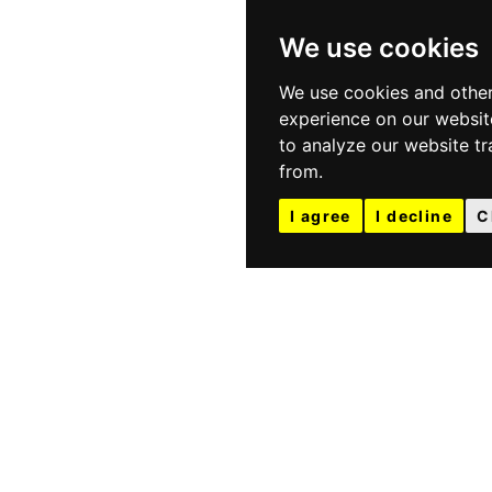
We use cookies
We use cookies and other
experience on our websit
to analyze our website tr
from.
I agree
I decline
C