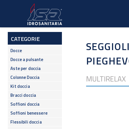
Salta
al
contenuto
principale
CATEGORIE
SEGGIOL
Docce
PIEGHEV
Docce a pulsante
Aste per doccia
MULTIRELAX 
Colonne Doccia
Kit doccia
Bracci doccia
Soffioni doccia
Soffioni benessere
Flessibili doccia