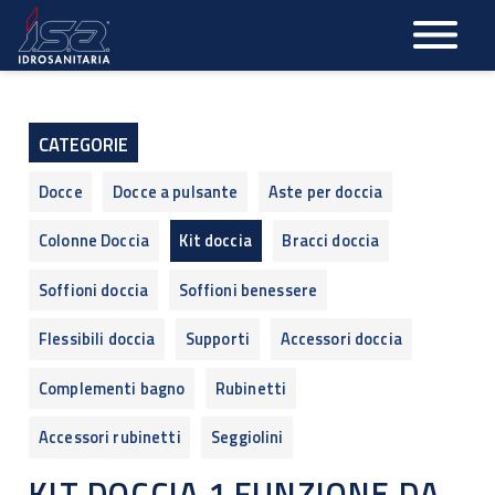
Salta
al
contenuto
principale
CATEGORIE
Docce
Docce a pulsante
Aste per doccia
Colonne Doccia
Kit doccia
Bracci doccia
Soffioni doccia
Soffioni benessere
Flessibili doccia
Supporti
Accessori doccia
Complementi bagno
Rubinetti
Accessori rubinetti
Seggiolini
KIT DOCCIA 1 FUNZIONE DA