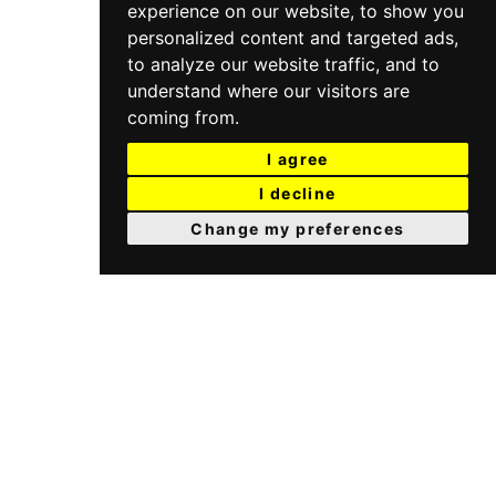
experience on our website, to show you
personalized content and targeted ads,
to analyze our website traffic, and to
understand where our visitors are
coming from.
I agree
I decline
Change my preferences
I.S.A. IDROSANITARIA
Via Seradello, 157 Fraz. Ponte Zanano
25068 Sarezzo (BS) Italia