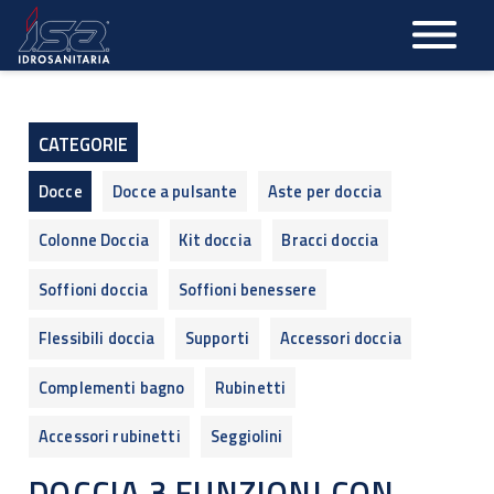
Salta
al
contenuto
principale
CATEGORIE
Docce
Docce a pulsante
Aste per doccia
Colonne Doccia
Kit doccia
Bracci doccia
Soffioni doccia
Soffioni benessere
Flessibili doccia
Supporti
Accessori doccia
Complementi bagno
Rubinetti
Accessori rubinetti
Seggiolini
DOCCIA 3 FUNZIONI CON