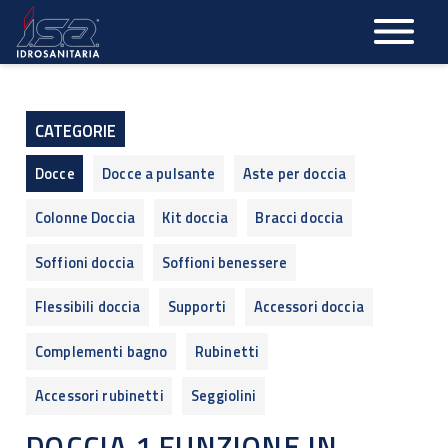
Salta
al
contenuto
principale
CATEGORIE
Docce
Docce a pulsante
Aste per doccia
Colonne Doccia
Kit doccia
Bracci doccia
Soffioni doccia
Soffioni benessere
Flessibili doccia
Supporti
Accessori doccia
Complementi bagno
Rubinetti
Accessori rubinetti
Seggiolini
DOCCIA 1 FUNZIONE IN