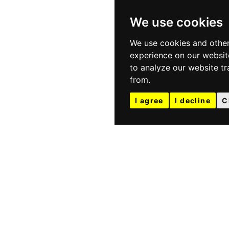
We use cookies
We use cookies and other
experience on our websit
to analyze our website tr
from.
I agree
I decline
C