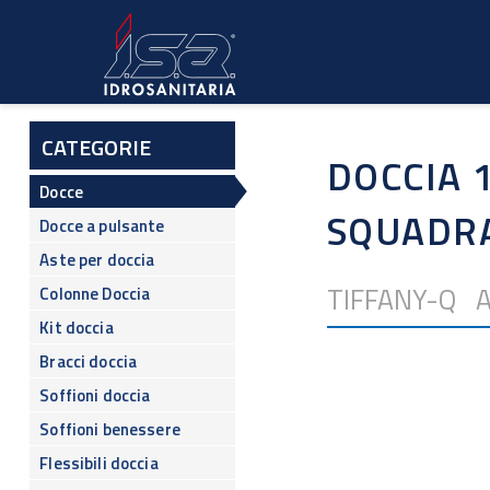
Salta
al
contenuto
principale
CATEGORIE
DOCCIA 
Docce
SQUADR
Docce a pulsante
Aste per doccia
TIFFANY-Q A
Colonne Doccia
Kit doccia
Bracci doccia
Soffioni doccia
Soffioni benessere
Flessibili doccia