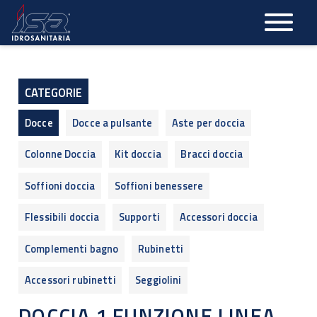
Salta
al
contenuto
principale
CATEGORIE
Docce
Docce a pulsante
Aste per doccia
Colonne Doccia
Kit doccia
Bracci doccia
Soffioni doccia
Soffioni benessere
Flessibili doccia
Supporti
Accessori doccia
Complementi bagno
Rubinetti
Accessori rubinetti
Seggiolini
DOCCIA 1 FUNZIONE LINEA