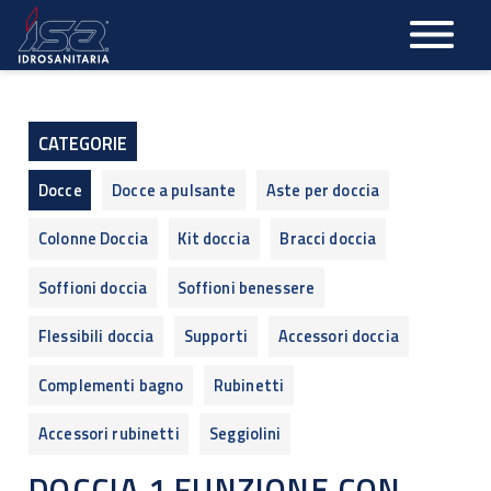
Salta
al
contenuto
principale
CATEGORIE
Docce
Docce a pulsante
Aste per doccia
Colonne Doccia
Kit doccia
Bracci doccia
Soffioni doccia
Soffioni benessere
Flessibili doccia
Supporti
Accessori doccia
Complementi bagno
Rubinetti
Accessori rubinetti
Seggiolini
DOCCIA 1 FUNZIONE CON