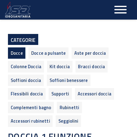
Salta
al
contenuto
principale
CATEGORIE
Docce
Docce a pulsante
Aste per doccia
Colonne Doccia
Kit doccia
Bracci doccia
Soffioni doccia
Soffioni benessere
Flessibili doccia
Supporti
Accessori doccia
Complementi bagno
Rubinetti
Accessori rubinetti
Seggiolini
DOCCIA 1 FUNZIONE